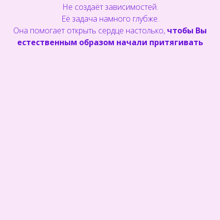
Не создаёт зависимостей.
Её задача намного глубже.
Она помогает открыть сердце настолько,
чтобы Вы
естественным образом начали притягивать
людей, события и отношения,
созвучные Вашей истинной Душе.
Любовь приходит туда, где для неё есть место.
✨✨✨✨
Что происходит во время
работы с энергией?
- Постепенно растворяются внутренние барьеры,
мешающие принимать и дарить любовь.
- Усиливается ощущение собственной ценности.
- Появляется мягкость.
- Женственность.
- Доверие.
- Сердце начинает звучать на новых вибрациях,