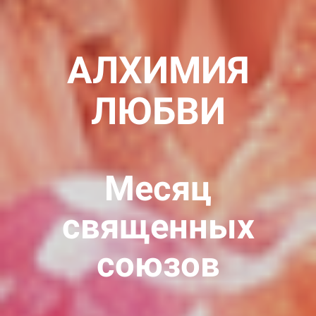
АЛХИМИЯ
ЛЮБВИ
Месяц
священных
союзов