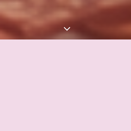
После того как женщина
вспомнила, кто она…
Наступает время открыть своё сердце.
Программа
«Я Богиня»
(*подробнее внизу страницы)
стала путешествием к собственной Силе, Мудрости и
Божественной природе.
Мы учились слышать свою Душу.
Доверять Высшим силам.
Следовать внутреннему свету.
Но однажды каждая женщина подходит к следующему